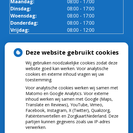
Maandag:
08:00 - 17:00
Dinsdag:
08:00 - 17:00
Woensdag:
08:00 - 17:00
Donderdag:
08:00 - 17:00
Vrijdag:
08:00 - 12:00
ADRESGEGEVENS
Deze website gebruikt cookies
Peperbus 31
Wij gebruiken noodzakelijke cookies zodat deze
website goed kan werken. Voor analytische
7103CW Winterswijk
cookies en externe inhoud vragen wij uw
Tel:
0543-513384
toestemming.
E-mail:
info@tandartspraktijkwiechers.nl
Voor analytische cookies werken wij samen met
Matomo en Google Analytics. Voor externe
SPOED Voor spoedeisende zorg buiten onze
inhoud werken wij samen met Google (Maps,
openingstijden kunt u contact opnemen met de
Translate en Reviews), YouTube, Vimeo,
Tandartsenpost Twente gevestigd in Enschede.
Facebook, Instagram, X (Twitter), Qualizorg,
Heeft u acute klachten, zoals nabloeding of een
Patiëntenvertellen en ZorgkaartNederland. Deze
ongeval terwijl onze praktijk gesloten is ? Neemt u
partijen kunnen gegevens zoals uw IP-adres
verwerken.
dan telefonisch contact op met het volgende