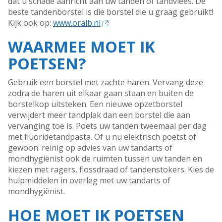
dat u schade aanricht aan uw tanden of tandvlees. De
beste tandenborstel is die borstel die u graag gebruikt!
Kijk ook op:
www.oralb.nl
WAARMEE MOET IK
POETSEN?
Gebruik een borstel met zachte haren. Vervang deze
zodra de haren uit elkaar gaan staan en buiten de
borstelkop uitsteken. Een nieuwe opzetborstel
verwijdert meer tandplak dan een borstel die aan
vervanging toe is. Poets uw tanden tweemaal per dag
met fluoridetandpasta. Of u nu elektrisch poetst of
gewoon: reinig op advies van uw tandarts of
mondhygiënist ook de ruimten tussen uw tanden en
kiezen met ragers, flossdraad of tandenstokers. Kies de
hulpmiddelen in overleg met uw tandarts of
mondhygiënist.
HOE MOET IK POETSEN