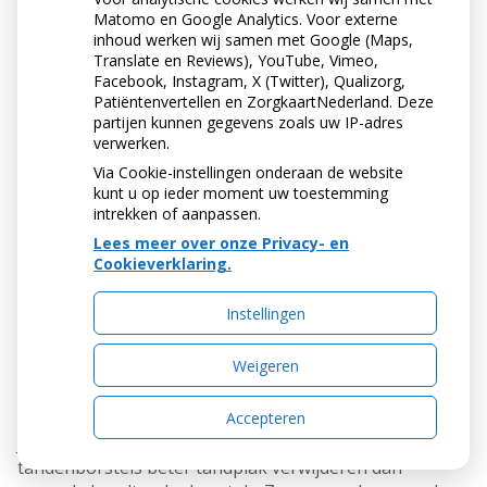
Matomo en Google Analytics. Voor externe
inhoud werken wij samen met Google (Maps,
Translate en Reviews), YouTube, Vimeo,
Facebook, Instagram, X (Twitter), Qualizorg,
Patiëntenvertellen en ZorgkaartNederland. Deze
partijen kunnen gegevens zoals uw IP-adres
verwerken.
Via Cookie-instellingen onderaan de website
kunt u op ieder moment uw toestemming
intrekken of aanpassen.
Lees meer over onze Privacy- en
Cookieverklaring.
IS EEN ELEKTRISCHE
Instellingen
TANDENBORSTEL BETER
DAN EEN GEWONE
Weigeren
TANDENBORSTEL?
Accepteren
Ja, uit onderzoek is gebleken dat roterende elektrische
tandenborstels beter tandplak verwijderen dan