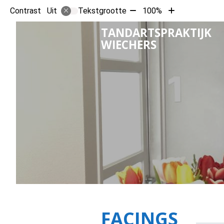
Tekst
Tekst
Contrast
Tekstgrootte
100%
Uit
verkleinen
vergroten
TANDARTSPRAKTIJK
met
met
WIECHERS
10%
10%
FACINGS