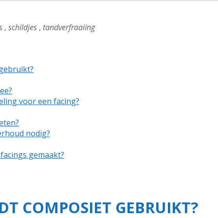
s
,
schildjes
,
tandverfraaiing
gebruikt?
mee?
ling voor een facing?
 eten?
erhoud nodig?
 facings gemaakt?
T COMPOSIET GEBRUIKT?