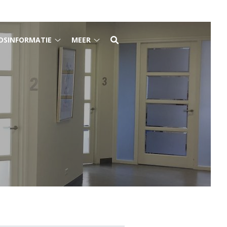
DSINFORMATIE
MEER
Gezondheidsinformatie
Meer
submenu
submenu