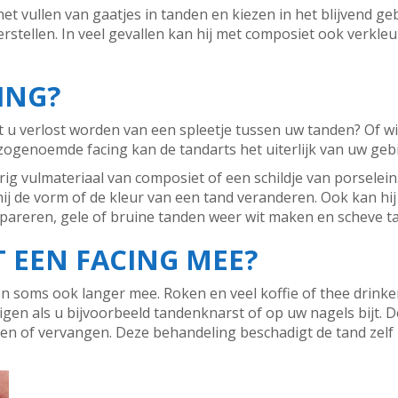
t vullen van gaatjes in tanden en kiezen in het blijvend ge
stellen. In veel gevallen kan hij met composiet ook verkle
ING?
lt u verlost worden van een spleetje tussen uw tanden? Of w
ogenoemde facing kan de tandarts het uiterlijk van uw gebi
rig vulmateriaal van composiet of een schildje van porselein
hij de vorm of de kleur van een tand veranderen. Ook kan hij
pareren, gele of bruine tanden weer wit maken en scheve 
 EEN FACING MEE?
r en soms ook langer mee. Roken en veel koffie of thee drinke
digen als u bijvoorbeeld tandenknarst of op uw nagels bijt. 
ren of vervangen. Deze behandeling beschadigt de tand zelf 