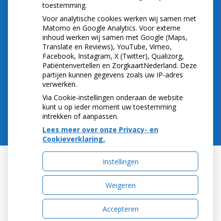
Tel:
0543-513384
toestemming.
E-mail:
info@tandartspraktijkwiechers.nl
Voor analytische cookies werken wij samen met
Matomo en Google Analytics. Voor externe
SPOED Voor spoedeisende zorg buiten onze
inhoud werken wij samen met Google (Maps,
openingstijden kunt u contact opnemen met de
Translate en Reviews), YouTube, Vimeo,
Tandartsenpost Twente gevestigd in Enschede.
Facebook, Instagram, X (Twitter), Qualizorg,
Heeft u acute klachten, zoals nabloeding of een
Patiëntenvertellen en ZorgkaartNederland. Deze
ongeval terwijl onze praktijk gesloten is ? Neemt u
partijen kunnen gegevens zoals uw IP-adres
verwerken.
dan telefonisch contact op met het volgende
nummer 0900 15 15
Via Cookie-instellingen onderaan de website
kunt u op ieder moment uw toestemming
intrekken of aanpassen.
Lees meer over onze Privacy- en
Cookieverklaring.
Instellingen
Uw Zorg Online
|
Beheer
Weigeren
Accepteren
Privacy verklaring
|
Cookie-instellingen
|
Voorwaarden