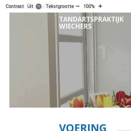
Tekst
Tekst
Contrast
Tekstgrootte
100%
Uit
verkleinen
vergroten
TANDARTSPRAKTIJK
met
met
WIECHERS
10%
10%
VOERING