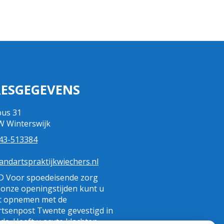
ESGEGEVENS
us 31
 Winterswijk
43-513384
andartspraktijkwiechers.nl
 Voor spoedeisende zorg
 onze openingstijden kunt u
t opnemen met de
tsenpost Twente gevestigd in
de. Heeft u acute klachten,