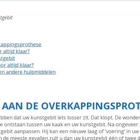
tgebit
kappingsprothese
altijd klaar?
tgebit
r altijd klaar?
 en andere hulpmiddelen
 AAN DE OVERKAPPINGSPRO
hebben dat uw kunstgebit iets losser zit. Dat klopt. De wond
mte ontstaan tussen uw kaak en uw kunstgebit. Na ongeveer z
tgebit aanpassen. Hij kan een nieuwe laag of ‘voering’ in 
 In de meeste gevallen zult u dan uw kunstgebit één of twee