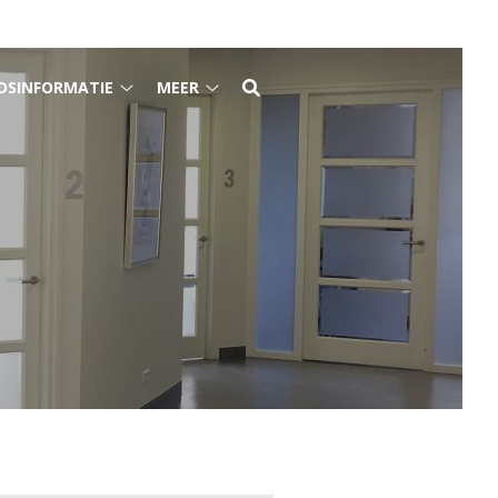
DSINFORMATIE
MEER
Gezondheidsinformatie
Meer
submenu
submenu